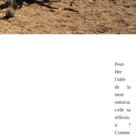
Peut-
être
l’idée
de la
mort
entravai
t-elle sa
réflexio
n ?
Comme