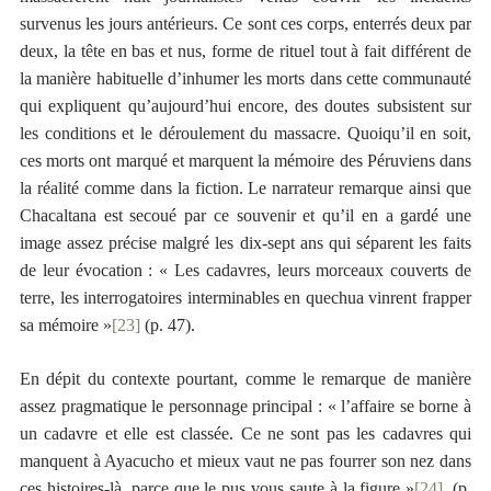
survenus les jours antérieurs. Ce sont ces corps, enterrés deux par
deux, la tête en bas et nus, forme de rituel tout à fait différent de
la manière habituelle d’inhumer les morts dans cette communauté
qui expliquent qu’aujourd’hui encore, des doutes subsistent sur
les conditions et le déroulement du massacre. Quoiqu’il en soit,
ces morts ont marqué et marquent la mémoire des Péruviens dans
la réalité comme dans la fiction. Le narrateur remarque ainsi que
Chacaltana est secoué par ce souvenir et qu’il en a gardé une
image assez précise malgré les dix-sept ans qui séparent les faits
de leur évocation : « Les cadavres, leurs morceaux couverts de
terre, les interrogatoires interminables en quechua vinrent frapper
sa mémoire »
[23]
(p. 47).
En dépit du contexte pourtant, comme le remarque de manière
assez pragmatique le personnage principal : « l’affaire se borne à
un cadavre et elle est classée. Ce ne sont pas les cadavres qui
manquent à Ayacucho et mieux vaut ne pas fourrer son nez dans
ces histoires-là, parce que le pus vous saute à la figure »
[24]
. (p.