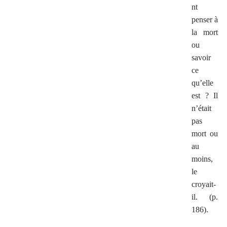
nt
penser à
la mort
ou
savoir
ce
qu’elle
est ?
Il
n’était
pas
mort ou
au
moins,
le
croyait-
il.
(p.
186).