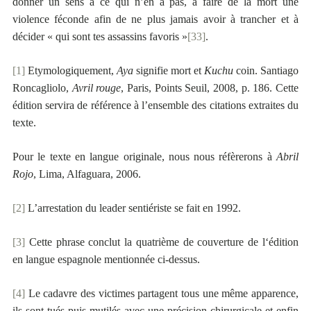
donner un sens à ce qui n’en a pas, à faire de la mort une
violence féconde afin de ne plus jamais avoir à trancher et à
décider « qui sont tes assassins favoris »
[33]
.
[1]
Etymologiquement,
Aya
signifie mort et
Kuchu
coin. Santiago
Roncagliolo,
Avril rouge
, Paris, Points Seuil, 2008, p. 186. Cette
édition servira de référence à l’ensemble des citations extraites du
texte.
Pour le texte en langue originale, nous nous réfèrerons à
Abril
Rojo
, Lima, Alfaguara, 2006.
[2]
L’arrestation du leader sentiériste se fait en 1992.
[3]
Cette phrase conclut la quatrième de couverture de l‘édition
en langue espagnole mentionnée ci-dessus.
[4]
Le cadavre des victimes partagent tous une même apparence,
ils sont tués puis mutilés avec une précision chirurgicale et enfin