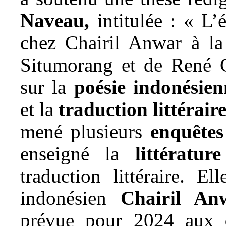
Naveau,
intitulée : « L’
chez Chairil Anwar à la
Situmorang et de René C
sur la
poésie indonésie
et la
traduction littérair
mené plusieurs
enquêtes
enseigné la
littératur
traduction littéraire. E
indonésien
Chairil An
prévue pour 2024 aux